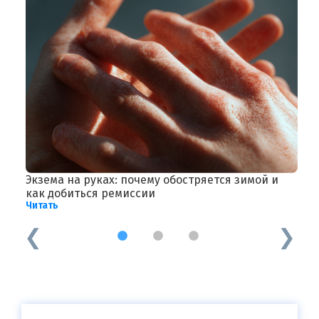
Экзема на руках: почему обостряется зимой и
К
Ч
как добиться ремиссии
Читать
1
2
3