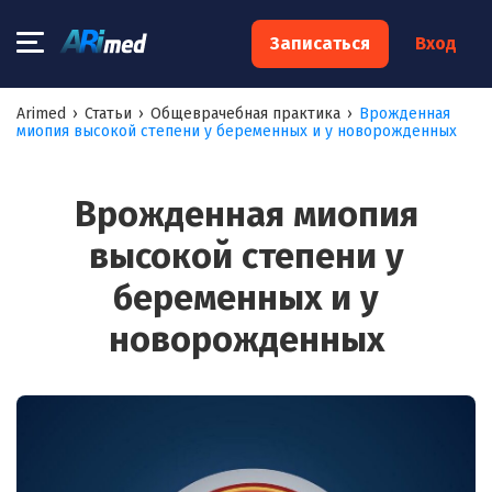
×
Записаться
Вход
Запишитесь на консультацию к
Arimed
›
Статьи
›
Общеврачебная практика
›
Врожденная
миопия высокой степени у беременных и у новорожденных
специалисту
Ваше имя:*
Врожденная миопия
высокой степени у
Ваш телефон:*
беременных и у
новорожденных
Ваш e-mail:*
Я согласен на
обработку моих персональных данных