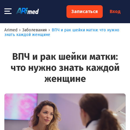
×
Записаться
Вход
Запишитесь на консультацию к
Arimed
›
Заболевания
›
ВПЧ и рак шейки матки: что нужно
знать каждой женщине
специалисту
Ваше имя:*
ВПЧ и рак шейки матки:
что нужно знать каждой
Ваш телефон:*
женщине
Ваш e-mail:*
Я согласен на
обработку моих персональных данных