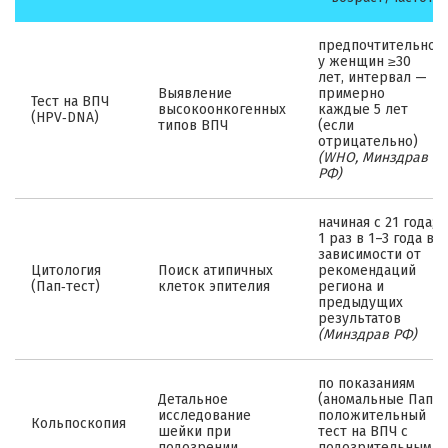
предпочтительно
у женщин ≥30
лет, интервал —
Выявление
примерно
Тест на ВПЧ
высокоонкогенных
каждые 5 лет
(HPV‑DNA)
типов ВПЧ
(если
отрицательно)
(WHO, Минздрав
РФ)
начиная с 21 года;
1 раз в 1–3 года в
зависимости от
Цитология
Поиск атипичных
рекомендаций
(Пап‑тест)
клеток эпителия
региона и
предыдущих
результатов
(Минздрав РФ)
по показаниям
Детальное
(аномальные Пап/
исследование
положительный
Кольпоскопия
шейки при
тест на ВПЧ с
подозрении
подозрительными