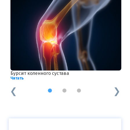
Бурсит коленного сустава
А
Читать
Ч
1
2
3