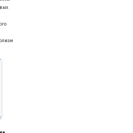
евых
ого
болизм