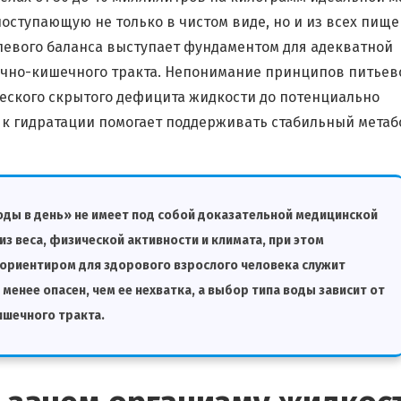
поступающую не только в чистом виде, но и из всех пищ
левого баланса выступает фундаментом для адекватной
дочно-кишечного тракта. Непонимание принципов питьев
ческого скрытого дефицита жидкости до потенциально
 к гидратации помогает поддерживать стабильный мета
оды в день» не имеет под собой доказательной медицинской
з веса, физической активности и климата, при этом
м ориентиром для здорового взрослого человека служит
енее опасен, чем ее нехватка, а выбор типа воды зависит от
ишечного тракта.