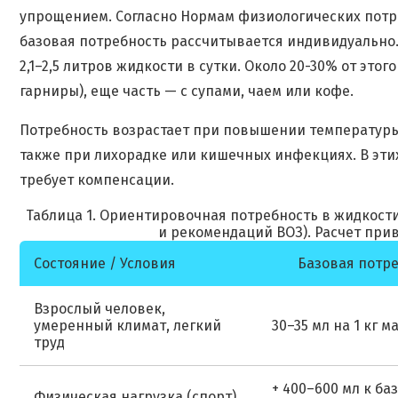
упрощением. Согласно Нормам физиологических потреб
базовая потребность рассчитывается индивидуально.
2,1–2,5 литров жидкости в сутки. Около 20-30% от это
гарниры), еще часть — с супами, чаем или кофе.
Потребность возрастает при повышении температуры
также при лихорадке или кишечных инфекциях. В этих 
требует компенсации.
Таблица 1. Ориентировочная потребность в жидкости 
и рекомендаций ВОЗ). Расчет при
Состояние / Условия
Базовая потр
Взрослый человек,
умеренный климат, легкий
30–35 мл на 1 кг м
труд
+ 400–600 мл к ба
Физическая нагрузка (спорт)