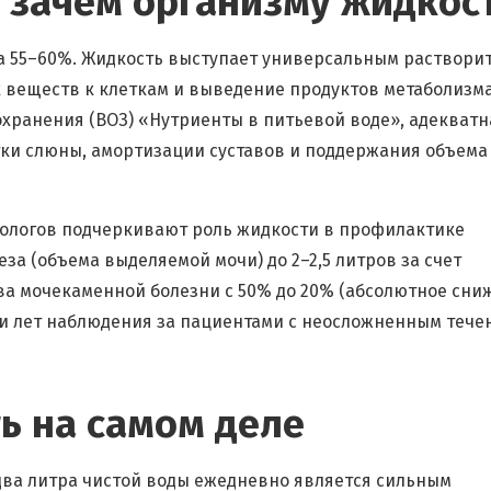
 зачем организму жидкос
на 55–60%. Жидкость выступает универсальным раствори
 веществ к клеткам и выведение продуктов метаболизма
хранения (ВОЗ) «Нутриенты в питьевой воде», адекватн
тки слюны, амортизации суставов и поддержания объема
ологов подчеркивают роль жидкости в профилактике
за (объема выделяемой мочи) до 2–2,5 литров за счет
ва мочекаменной болезни с 50% до 20% (абсолютное сни
яти лет наблюдения за пациентами с неосложненным тече
ь на самом деле
два литра чистой воды ежедневно является сильным