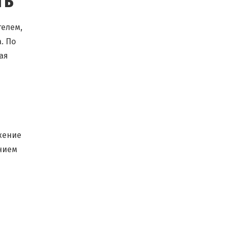
ть
телем,
. По
ая
жение
нием