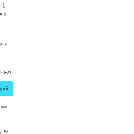
1),
оло
, а
о
53-21
рий
тый
, по