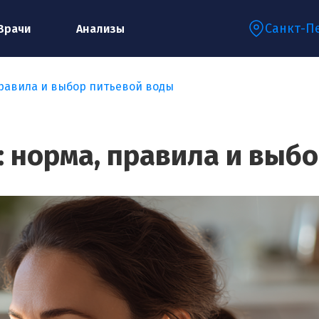
Санкт-П
Врачи
Анализы
правила и выбор питьевой воды
Запишитесь на консультацию к
специалисту
: норма, правила и выб
Ваше имя:*
Ваш телефон:*
Ваш e-mail:*