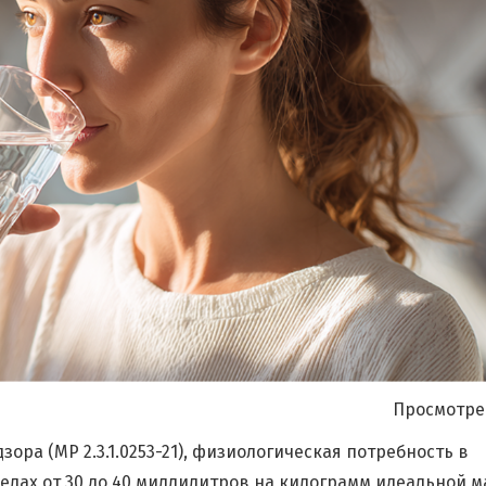
Я согласен на
обработку моих персональных данных
Просмотре
ра (МР 2.3.1.0253-21), физиологическая потребность в
елах от 30 до 40 миллилитров на килограмм идеальной 