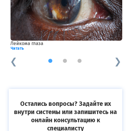
Лейкома глаза
Н
Читать
Ч
1
2
3
Остались вопросы? Задайте их
внутри системы или запишитесь на
онлайн консультацию к
специалисту