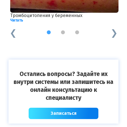
Тромбоцитопения у беременных
Б
Читать
Ч
1
2
3
Остались вопросы? Задайте их
внутри системы или запишитесь на
онлайн консультацию к
специалисту
Записаться