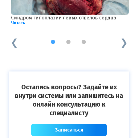
Синдром гипоплазии левых отделов сердца
П
Читать
в
Ч
1
2
3
Остались вопросы? Задайте их
внутри системы или запишитесь на
онлайн консультацию к
специалисту
Записаться