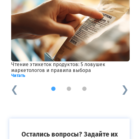
Чтение этикеток продуктов: 5 ловушек
В
Ч
маркетологов и правила выбора
Читать
1
2
3
Остались вопросы? Задайте их