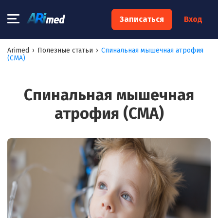
×
Записаться
Вход
Запишитесь на консультацию к
Arimed
›
Полезные статьи
›
Спинальная мышечная атрофия
(СМА)
специалисту
Ваше имя:*
Спинальная мышечная
атрофия (СМА)
Ваш телефон:*
Ваш e-mail:*
Я согласен на
обработку моих персональных данных