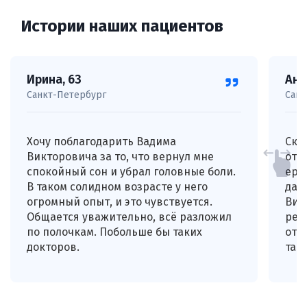
Истории наших пациентов
Ирина, 63
Анд
Санкт-Петербург
Санк
Хочу поблагодарить Вадима
Ска
Викторовича за то, что вернул мне
отн
спокойный сон и убрал головные боли.
еру
В таком солидном возрасте у него
дав
огромный опыт, и это чувствуется.
Вик
Общается уважительно, всё разложил
рез
по полочкам. Побольше бы таких
отс
докторов.
таб