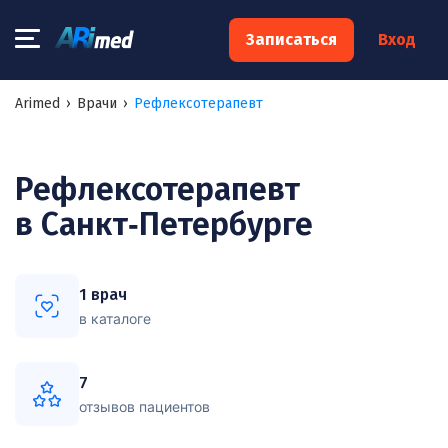
×
Записаться
Вход
Запишитесь на консультацию к
Arimed
›
Врачи
›
Рефлексотерапевт
специалисту
Ваше имя:*
Рефлексотерапевт
в Санкт‑Петербурге
Ваш телефон:*
1 врач
Ваш e-mail:*
в каталоге
7
отзывов пациентов
Я согласен на
обработку моих персональных данных