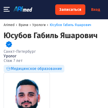
×
Записаться
Вход
Запишитесь на консультацию к
Arimed
›
Врачи
›
Урологи
›
Юсубов Габиль Яшарович
специалисту
Юсубов Габиль Яшарович
Ваше имя:*
Санкт-Петербург
Уролог
Ваш телефон:*
Стаж 7 лет
Медицинское образование
Ваш e-mail:*
Я согласен на
обработку моих персональных данных