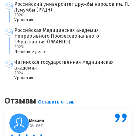
Российский университет дружбы народов им. П.
Лумумбы (РУДН)
2020г.
Урология
Российская Медицинская академия
Непрерывного Профессионального
Образования (РМАНПО)
2023г.
Лечебное дело
Читинская государственная медицинская
×
академия
2024г.
Оставить свой отзыв
Урология
Имя
Отзывы
Оставить отзыв
Ваш возраст
Михаил
50 лет
Ваша оценка врачу
*