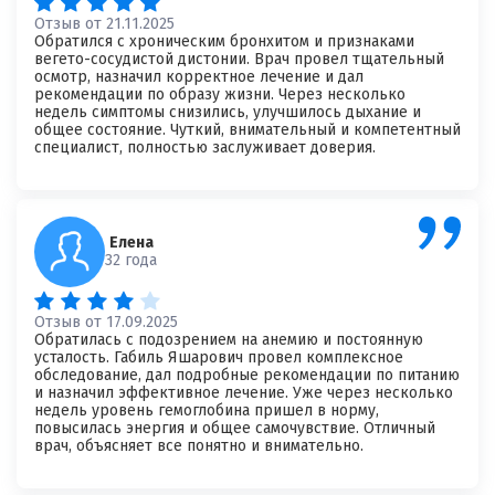
×
Отзыв от 21.11.2025
Обратился с хроническим бронхитом и признаками
вегето-сосудистой дистонии. Врач провел тщательный
Отзыв о враче
*
Спасибо, ваш отзыв на рассмотрении!
осмотр, назначил корректное лечение и дал
рекомендации по образу жизни. Через несколько
недель симптомы снизились, улучшилось дыхание и
общее состояние. Чуткий, внимательный и компетентный
специалист, полностью заслуживает доверия.
Елена
32 года
Я согласен на
обработку моих персональных данных
Отзыв от 17.09.2025
Обратилась с подозрением на анемию и постоянную
усталость. Габиль Яшарович провел комплексное
обследование, дал подробные рекомендации по питанию
и назначил эффективное лечение. Уже через несколько
недель уровень гемоглобина пришел в норму,
повысилась энергия и общее самочувствие. Отличный
врач, объясняет все понятно и внимательно.