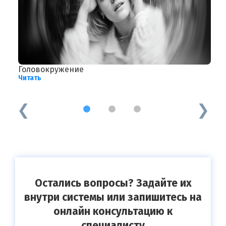
ые
Головокружение
Ч
Читать
п
Ч
1
2
3
Остались вопросы? Задайте их
внутри системы или запишитесь на
онлайн консультацию к
специалисту