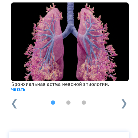
Бронхиальная астма неясной этиологии.
Р
Читать
Ч
1
2
3