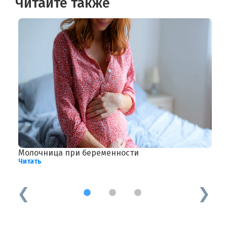
Читайте также
ы у
Молочница при беременности
О
Читать
Ч
1
2
3