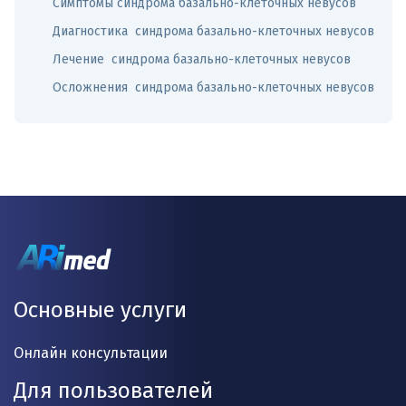
Симптомы синдрома базально-клеточных невусов
Диагностика синдрома базально-клеточных невусов
Лечение синдрома базально-клеточных невусов
Осложнения синдрома базально-клеточных невусов
Основные услуги
Онлайн консультации
Для пользователей