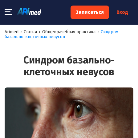
×
Записаться
Вход
Запишитесь на консультацию к
Arimed
›
Статьи
›
Общеврачебная практика
›
Синдром
базально-клеточных невусов
специалисту
Ваше имя:*
Синдром базально-
клеточных невусов
Ваш телефон:*
Ваш e-mail:*
Я согласен на
обработку моих персональных данных