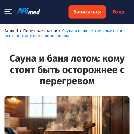
×
Записаться
Вход
Запишитесь на консультацию к
Arimed
›
Полезные статьи
›
Сауна и баня летом: кому стоит
быть осторожнее с перегревом
специалисту
Ваше имя:*
Сауна и баня летом: кому
стоит быть осторожнее с
Ваш телефон:*
перегревом
Ваш e-mail:*
Я согласен на
обработку моих персональных данных