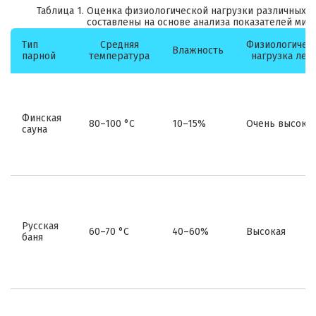
Таблица 1. Оценка физиологической нагрузки различных в
составлены на основе анализа показателей мик
Тип
Средняя
Физиологичес
Влажность
парной
температура
нагрузка лет
Финская
80–100 °C
10–15%
Очень высока
сауна
Русская
60–70 °C
40–60%
Высокая
баня