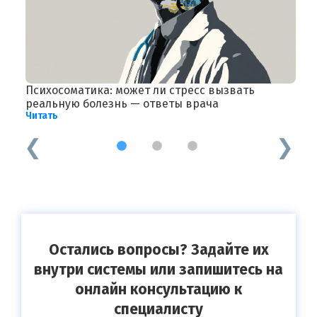
Психосоматика: может ли стресс вызвать
О
Ч
реальную болезнь — ответы врача
Читать
1
2
3
Остались вопросы? Задайте их
внутри системы или запишитесь на
онлайн консультацию к
специалисту