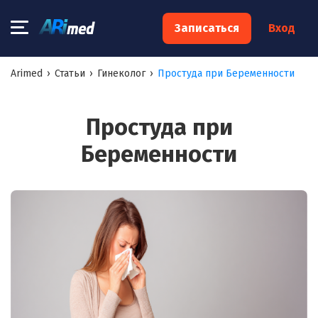
×
Записаться
Вход
Запишитесь на консультацию к
Arimed
›
Статьи
›
Гинеколог
›
Простуда при Беременности
специалисту
Ваше имя:*
Простуда при
Беременности
Ваш телефон:*
Ваш e-mail:*
Я согласен на
обработку моих персональных данных