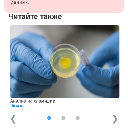
данных.
Читайте также
Анализ на хламидии
Н
Читать
Ч
1
2
3