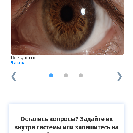
Псевдоптоз
У
Читать
Ч
1
2
3
Остались вопросы? Задайте их
внутри системы или запишитесь на