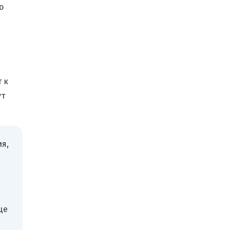
о
 к
ут
я,
ще