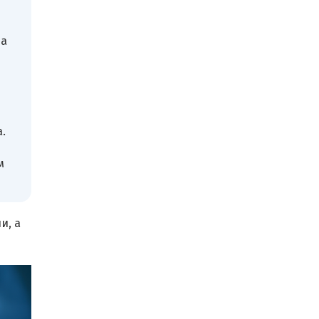
 а
.
м
и, а