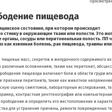
Просмотрен
ободение пищевода
ицинское состояние, при котором происходит
 стенку в окружающие ткани или полости. Это мо
е органы, сосуды или перитонеальная полость. ПП 
х как язвенная болезнь, рак пищевода, травмы или
я пищевых масс, секретов и желудочного содержимого из
 различным осложнениям, таким как перитонит, абсцесс
рободения пищевода включают боли в области груди ил
кже признаки перитонита, такие как животное напряжение
ескую оценку симптомов, лабораторные исследования, т
апример, контрастная рентгенография или компьютерная
 прободения и определить его местоположение и характе
ства для устранения причины, ремонта поврежденных т