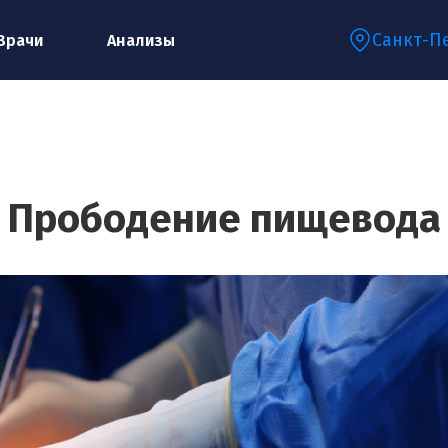
Санкт-П
Врачи
Анализы
Запишитесь на консультацию к
специалисту
Прободение пищевода
Ваше имя:*
Ваш телефон:*
Ваш e-mail:*