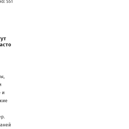
о:
551
гут
часто
ы,
и
 и
акие
р.
каней