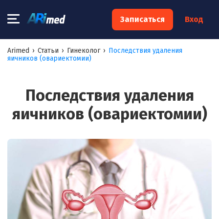
×
Записаться
Вход
Запишитесь на консультацию к
Arimed
›
Статьи
›
Гинеколог
›
Последствия удаления
яичников (овариектомии)
специалисту
Ваше имя:*
Последствия удаления
яичников (овариектомии)
Ваш телефон:*
Ваш e-mail:*
Я согласен на
обработку моих персональных данных