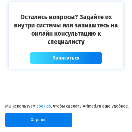
Остались вопросы? Задайте их
внутри системы или запишитесь на
онлайн консультацию к
специалисту
Записаться
Содержание статьи
Мы используем
cookies
, чтобы сделать Arimed.ru еще удобнее.
Как жить после удаления яичников
Хорошо
Какие последствия операции