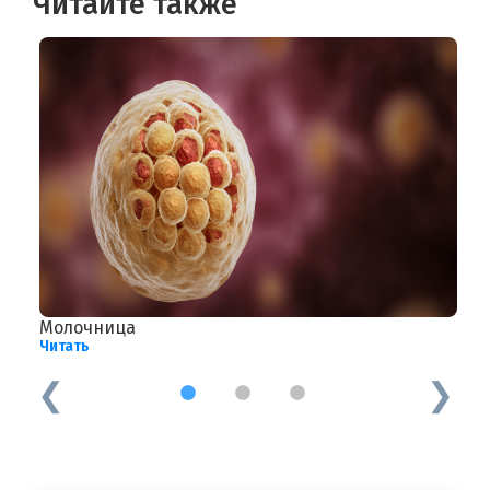
Читайте также
Молочница
Ф
Читать
Ч
1
2
3