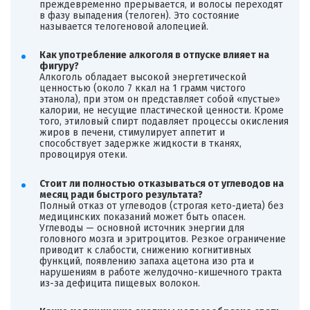
преждевременно прерывается, и волосы переходят
в фазу выпадения (телоген). Это состояние
называется телогеновой алопецией.
Как употребление алкоголя в отпуске влияет на
фигуру?
Алкоголь обладает высокой энергетической
ценностью (около 7 ккал на 1 грамм чистого
этанола), при этом он представляет собой «пустые»
калории, не несущие пластической ценности. Кроме
того, этиловый спирт подавляет процессы окисления
жиров в печени, стимулирует аппетит и
способствует задержке жидкости в тканях,
провоцируя отеки.
Стоит ли полностью отказываться от углеводов на
месяц ради быстрого результата?
Полный отказ от углеводов (строгая кето-диета) без
медицинских показаний может быть опасен.
Углеводы — основной источник энергии для
головного мозга и эритроцитов. Резкое ограничение
приводит к слабости, снижению когнитивных
функций, появлению запаха ацетона изо рта и
нарушениям в работе желудочно-кишечного тракта
из-за дефицита пищевых волокон.