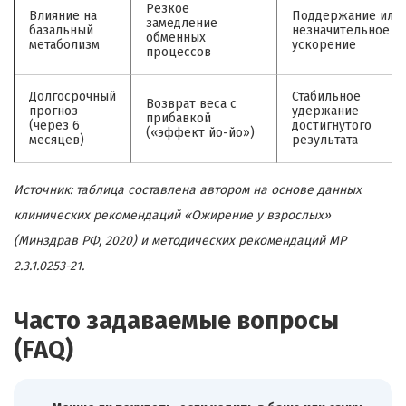
Резкое
Влияние на
Поддержание или
замедление
базальный
незначительное
обменных
метаболизм
ускорение
процессов
Долгосрочный
Стабильное
Возврат веса с
прогноз
удержание
прибавкой
(через 6
достигнутого
(«эффект йо-йо»)
месяцев)
результата
Источник: таблица составлена автором на основе данных
клинических рекомендаций «Ожирение у взрослых»
(Минздрав РФ, 2020) и методических рекомендаций МР
2.3.1.0253-21.
Часто задаваемые вопросы
(FAQ)