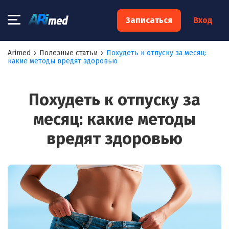
×
Записаться
Вход
Запишитесь на консультацию к
Arimed
›
Полезные статьи
›
Похудеть к отпуску за месяц:
какие методы вредят здоровью
специалисту
Ваше имя:*
Похудеть к отпуску за
месяц: какие методы
Ваш телефон:*
вредят здоровью
Ваш e-mail:*
Я согласен на
обработку моих персональных данных