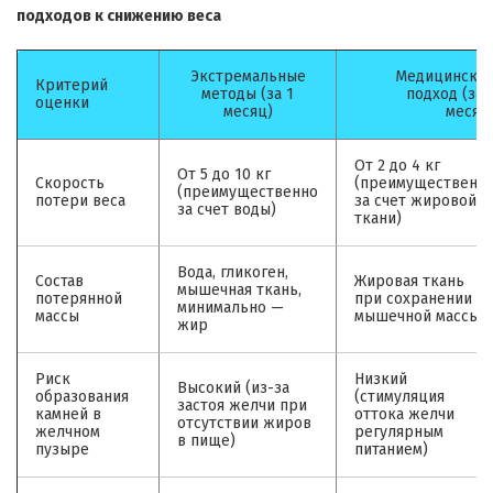
подходов к снижению веса
Экстремальные
Медицински
Критерий
методы (за 1
подход (за 
оценки
месяц)
месяц
От 2 до 4 кг
От 5 до 10 кг
Скорость
(преимущественн
(преимущественно
потери веса
за счет жировой
за счет воды)
ткани)
Вода, гликоген,
Состав
Жировая ткань
мышечная ткань,
потерянной
при сохранении
минимально —
массы
мышечной массы
жир
Риск
Низкий
Высокий (из-за
образования
(стимуляция
застоя желчи при
камней в
оттока желчи
отсутствии жиров
желчном
регулярным
в пище)
пузыре
питанием)