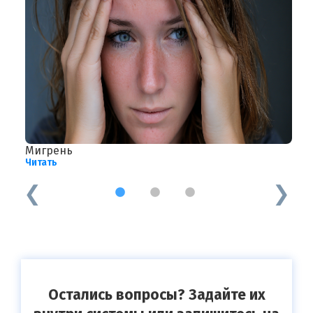
Мигрень
Ц
Читать
Ч
1
2
3
Остались вопросы? Задайте их