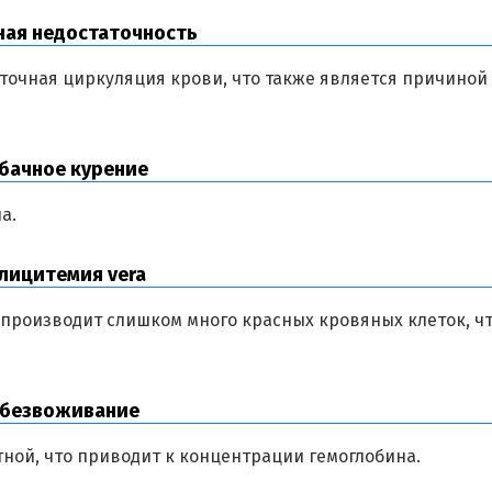
я недостаточность
точная циркуляция крови, что также является причиной
чное курение
а.
цитемия vera
 производит слишком много красных кровяных клеток, ч
езвоживание
тной, что приводит к концентрации гемоглобина.