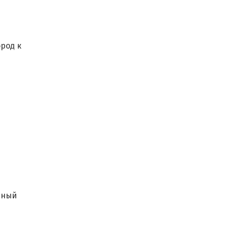
ород к
ьный