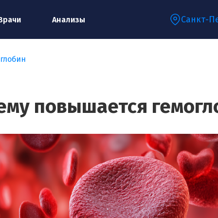
Санкт-П
Врачи
Анализы
глобин
Запишитесь на консультацию к
специалисту
ему повышается гемогл
Ваше имя:*
Ваш телефон:*
Ваш e-mail:*