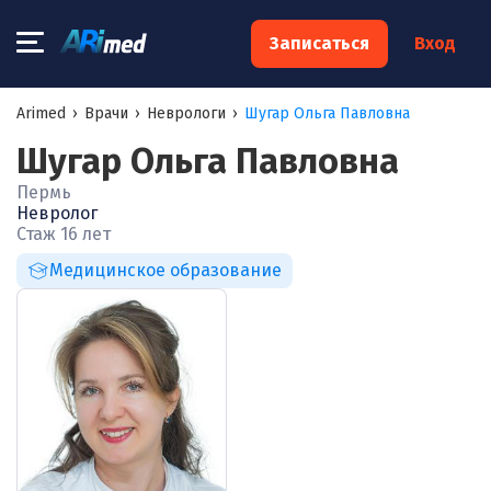
×
Записаться
Вход
Запишитесь на консультацию к
Arimed
›
Врачи
›
Неврологи
›
Шугар Ольга Павловна
специалисту
Шугар Ольга Павловна
Ваше имя:*
Пермь
Невролог
Стаж 16 лет
Ваш телефон:*
Медицинское образование
Ваш e-mail:*
Я согласен на
обработку моих персональных данных