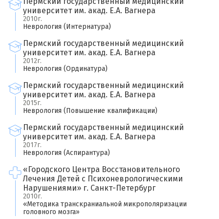
Пермский государственный медицинский
университет им. акад. Е.А. Вагнера
2010г.
Неврология (Интернатура)
Пермский государственный медицинский
университет им. акад. Е.А. Вагнера
×
2012г.
Оставить свой отзыв
Неврология (Ординатура)
Пермский государственный медицинский
Имя
университет им. акад. Е.А. Вагнера
2015г.
Неврология (Повышение квалификации)
Ваш возраст
Пермский государственный медицинский
университет им. акад. Е.А. Вагнера
2017г.
Неврология (Аспирантура)
Ваша оценка врачу
*
«Городского Центра Восстановительного
×
Лечения Детей с Психоневрологическими
Нарушениями» г. Санкт-Петербург
Отзыв о враче
*
Спасибо, ваш отзыв на рассмотрении!
2010г.
«Методика транскраниальной микрополяризации
головного мозга»