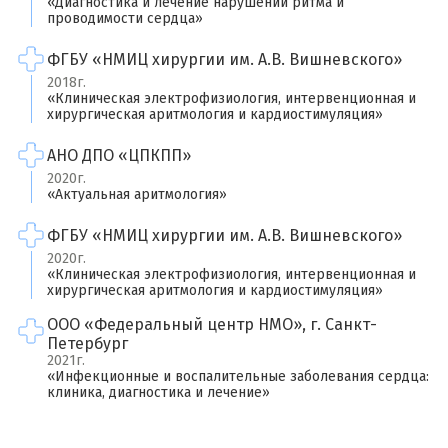
«Диагностика и лечение нарушений ритма и
проводимости сердца»
Ваша оценка врачу
*
ФГБУ «НМИЦ хирургии им. А.В. Вишневского»
×
2018г.
«Клиническая электрофизиология, интервенционная и
Отзыв о враче
*
Спасибо, ваш отзыв на рассмотрении!
хирургическая аритмология и кардиостимуляция»
АНО ДПО «ЦПКПП»
2020г.
«Актуальная аритмология»
ФГБУ «НМИЦ хирургии им. А.В. Вишневского»
2020г.
«Клиническая электрофизиология, интервенционная и
хирургическая аритмология и кардиостимуляция»
ООО «Федеральный центр НМО», г. Санкт-
Я согласен на
обработку моих персональных данных
Петербург
2021г.
«Инфекционные и воспалительные заболевания сердца:
клиника, диагностика и лечение»