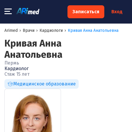
×
Записаться
Вход
Запишитесь на консультацию к
Arimed
›
Врачи
›
Кардиологи
›
Кривая Анна Анатольевна
специалисту
Кривая Анна
Ваше имя:*
Анатольевна
Пермь
Кардиолог
Ваш телефон:*
Стаж 15 лет
Медицинское образование
Ваш e-mail:*
Я согласен на
обработку моих персональных данных