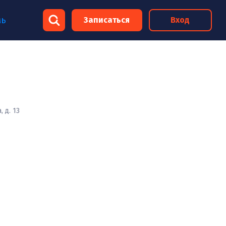
×
мь
Записаться
Вход
×
 д. 13