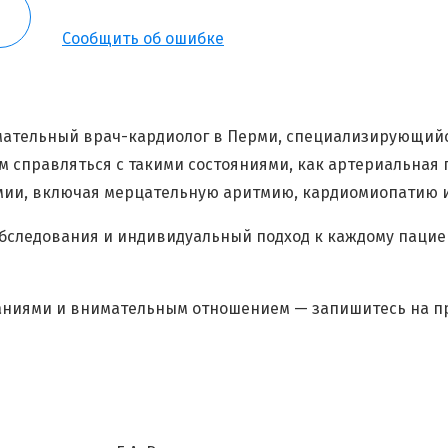
Сообщить об ошибке
Я согласен на
обработку моих персональных данных
ательный врач-кардиолог в Перми, специализирующийся
м справляться с такими состояниями, как артериальная 
тмии, включая мерцательную аритмию, кардиомиопатию 
бследования и индивидуальный подход к каждому пацие
наниями и внимательным отношением — запишитесь на пр
×
Оставить свой отзыв
Имя