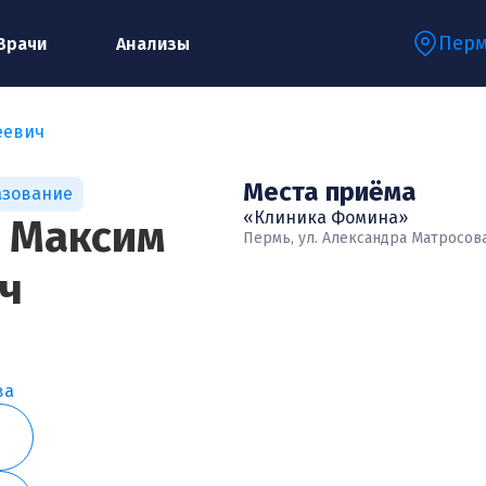
Пер
Врачи
Анализы
еевич
Запишитесь на консультацию к
Места приёма
азование
специалисту
«Клиника Фомина»
 Максим
Пермь, ул. Александра Матросова,
ч
Ваше имя:*
Ваш телефон:*
ва
Ваш e-mail:*