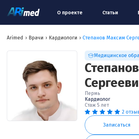
О проекте
Статьи
Arimed
›
Врачи
›
Кардиологи
›
Степанов Максим Серг
Медицинское обр
Степанов
Сергееви
Пермь
Кардиолог
Стаж 5 лет
2 отзы
Записаться