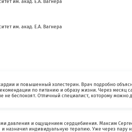
ет им. акад. Е.А. Вагнера
Ваш возраст
Ваша оценка врачу
*
ет им. акад. Е.А. Вагнера
×
Отзыв о враче
*
Спасибо, ваш отзыв на рассмотрении!
кардии и повышенный холестерин. Врач подробно объясн
рекомендации по питанию и образу жизни. Через месяц с
е не беспокоят. Отличный специалист, которому можно 
Я согласен на
обработку моих персональных данных
ами давления и ощущением сердцебиения. Максим Серге
 и назначил индивидуальную терапию. Уже через пару н