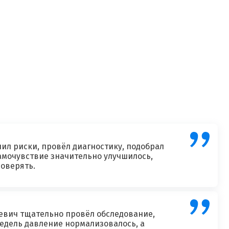
ил риски, провёл диагностику, подобрал
амочувствие значительно улучшилось,
доверять.
евич тщательно провёл обследование,
едель давление нормализовалось, а