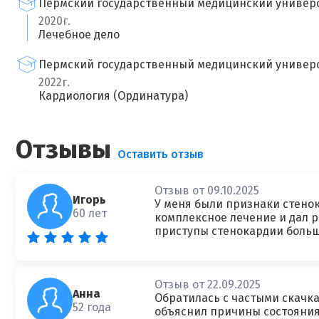
Пермский государственный медицинский университ
2020г.
Лечебное дело
Пермский государственный медицинский университ
2022г.
Кардиология (Ординатура)
Отзывы
Оставить отзыв
Отзыв от 09.10.2025
Игорь
У меня были признаки стено
60 лет
комплексное лечение и дал 
приступы стенокардии больш
Отзыв от 22.09.2025
Анна
Обратилась с частыми скачк
52 года
объяснил причины состояния