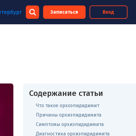
×
етербург
Записаться
Вход
×
Содержание статьи
Что такое орхоэпидидимит
Причины орхиэпидидимита
Симптомы орхиэпидидимита
Диагностика орхиэпидидимита