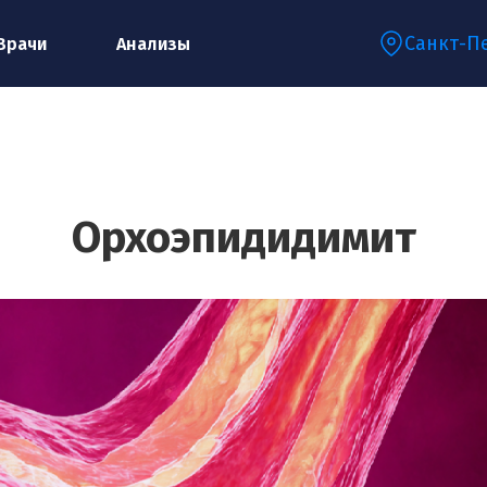
Санкт-П
Врачи
Анализы
Запишитесь на консультацию к
специалисту
Орхоэпидидимит
Ваше имя:*
Ваш телефон:*
Ваш e-mail:*