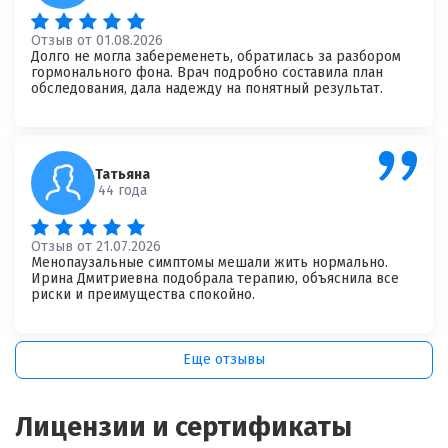
×
Оставить свой отзыв
Отзыв от 01.08.2026
Долго не могла забеременеть, обратилась за разбором
гормонального фона. Врач подробно составила план
Имя
обследования, дала надежду на понятный результат.
Ваш возраст
Татьяна
44 года
Ваша оценка врачу
*
×
Отзыв от 21.07.2026
Менопаузальные симптомы мешали жить нормально.
Ирина Дмитриевна подобрала терапию, объяснила все
Отзыв о враче
*
Спасибо, ваш отзыв на рассмотрении!
риски и преимущества спокойно.
Еще отзывы
Лицензии и сертификаты