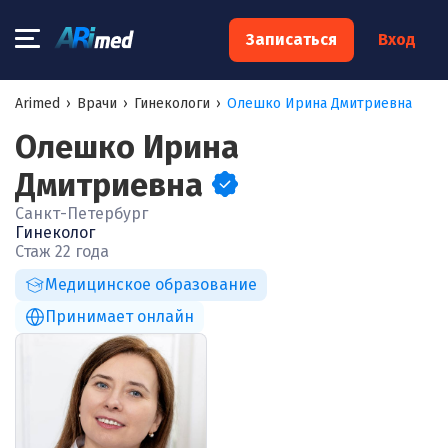
×
Записаться
Вход
Запишитесь на консультацию к
Arimed
›
Врачи
›
Гинекологи
›
Олешко Ирина Дмитриевна
специалисту
Олешко Ирина
Ваше имя:*
Дмитриевна
Санкт-Петербург
Гинеколог
Ваш телефон:*
Стаж 22 года
Медицинское образование
Принимает онлайн
Ваш e-mail:*
Я согласен на
обработку моих персональных данных