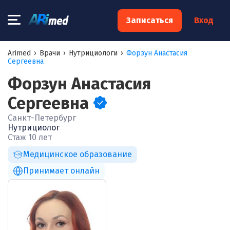
×
Записаться
Вход
Запишитесь на консультацию к
Arimed
›
Врачи
›
Нутрициологи
›
Форзун Анастасия
Сергеевна
специалисту
Форзун Анастасия
Ваше имя:*
Сергеевна
Санкт-Петербург
Ваш телефон:*
Нутрициолог
Стаж 10 лет
Медицинское образование
Ваш e-mail:*
Принимает онлайн
Я согласен на
обработку моих персональных данных