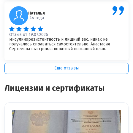
×
Отзыв о враче
*
Спасибо, ваш отзыв на рассмотрении!
Наталья
44 года
Отзыв от 19.07.2026
Инсулинорезистентность и лишний вес, никак не
получалось справиться самостоятельно. Анастасия
Сергеевна выстроила понятный поэтапный план.
Еще отзывы
Я согласен на
обработку моих персональных данных
Лицензии и сертификаты