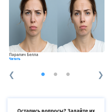
Паралич Белла
Г
Читать
к
Ч
1
2
3
Остались вопросы? Задайте их