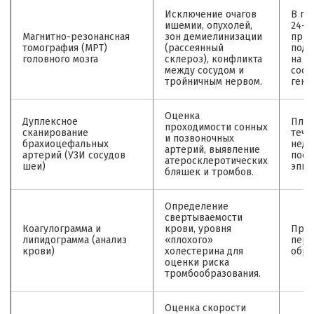
Исключение очагов
В пе
ишемии, опухолей,
24–4
Магнитно-резонансная
зон демиелинизации
при
томография (МРТ)
(рассеянный
подо
головного мозга
склероз), конфликта
на
между сосудом и
сосу
тройничным нервом.
гене
Оценка
Дуплексное
План
проходимости сонных
сканирование
тече
и позвоночных
брахиоцефальных
неде
артерий, выявление
артерий (УЗИ сосудов
посл
атеросклеротических
шеи)
эпиз
бляшек и тромбов.
Определение
свертываемости
Коагулограмма и
крови, уровня
При
липидограмма (анализ
«плохого»
перв
крови)
холестерина для
обра
оценки риска
тромбообразования.
Оценка скорости