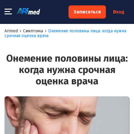
×
Записаться
Вход
Запишитесь на консультацию к
Arimed
›
Симптомы
›
Онемение половины лица: когда нужна
срочная оценка врача
специалисту
Ваше имя:*
Онемение половины лица:
когда нужна срочная
Ваш телефон:*
оценка врача
Ваш e-mail:*
Я согласен на
обработку моих персональных данных