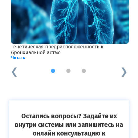
Генетическая предрасположенность к
Л
Ч
бронхиальной астме
Читать
1
2
3
Остались вопросы? Задайте их
внутри системы или запишитесь на
онлайн консультацию к