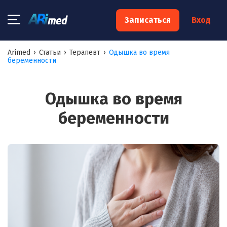
×
Записаться
Вход
Запишитесь на консультацию к
Arimed
›
Статьи
›
Терапевт
›
Одышка во время
беременности
специалисту
Ваше имя:*
Одышка во время
беременности
Ваш телефон:*
Ваш e-mail:*
Я согласен на
обработку моих персональных данных