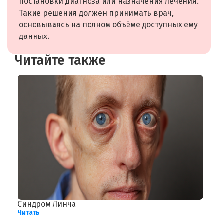
постановки диагноза или назначения лечения.
Такие решения должен принимать врач,
основываясь на полном объёме доступных ему
данных.
Читайте также
Синдром Линча
П
Читать
л