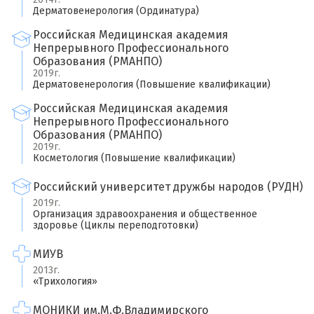
Дерматовенерология (Ординатура)
Российская Медицинская академия
Непрерывного Профессионального
×
Образования (РМАНПО)
Оставить свой отзыв
2019г.
Дерматовенерология (Повышение квалификации)
Имя
Российская Медицинская академия
Непрерывного Профессионального
Образования (РМАНПО)
2019г.
Ваш возраст
Косметология (Повышение квалификации)
Российский университет дружбы народов (РУДН)
Ваша оценка врачу
*
2019г.
Организация здравоохранения и общественное
×
здоровье (Циклы переподготовки)
Отзыв о враче
*
Спасибо, ваш отзыв на рассмотрении!
МИУВ
2013г.
«Трихология»
МОНИКИ им.М.Ф.Владимирского