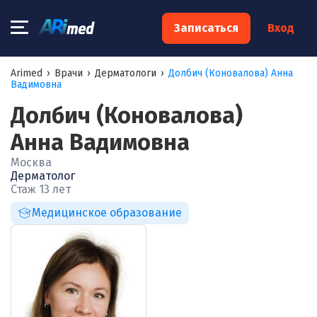
×
Записаться
Вход
Запишитесь на консультацию к
Arimed
›
Врачи
›
Дерматологи
›
Долбич (Коновалова) Анна
Вадимовна
специалисту
Долбич (Коновалова)
Ваше имя:*
Анна Вадимовна
Москва
Ваш телефон:*
Дерматолог
Стаж 13 лет
Медицинское образование
Ваш e-mail:*
Я согласен на
обработку моих персональных данных