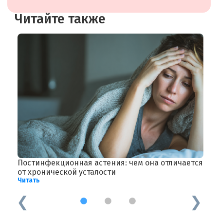
Читайте также
Постинфекционная астения: чем она отличается
П
Ч
от хронической усталости
Читать
1
2
3