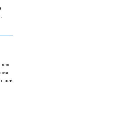
е
.
 для
ения
 с ней