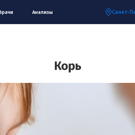
Санкт-П
Врачи
Анализы
Запишитесь на консультацию к
специалисту
Корь
Ваше имя:*
Ваш телефон:*
Ваш e-mail:*