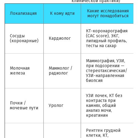
клинической практики)
Какие исследования
Локализация
К кому идти
могут понадобиться
КТ-коронарография
Сосуды
(CAC score), ЭКГ,
Кардиолог
(коронарные)
липидный профиль,
тесты на сахар
Маммография, УЗИ,
при подозрении —
Молочная
Маммолог /
стереотаксическая/
железа
радиолог
УЗИ-направленная
биопсия
УЗИ почек, КТ без
контраста при
Почки /
Уролог
камнях, общий
мочевые пути
анализ мочи,
креатинин
Рентген грудной
клетки, КТ,