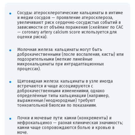
Сосуды: атеросклеротические кальцинаты в интиме
и медии сосудов — проявление атеросклероза,
увеличивают риск сердечно-сосудистых событий в
зависимости от объёма поражения (скейлинг по CAC
— coronary artery calcium score используется для
оценки риска).
Молочная железа: кальцинаты могут быть
доброкачественными (после воспаления, кисты) или
подозрительными (мелкие линейные
микрокальцинаты при интрадаптационных
процессах).
Щитовидная железа: кальцинаты в узле иногда
встречаются и чаще ассоциируются с
доброкачественными изменениями, однако
определённые типы кальцинации (например,
выраженные/неоднородные) требуют
тонкоигольной биопсии по показаниям.
Почки и мочевые пути: камни (конкременты) и
нефрокальциноз — разная клиническая значимость;
камни чаще сопровождаются болью и кровью в
моче.