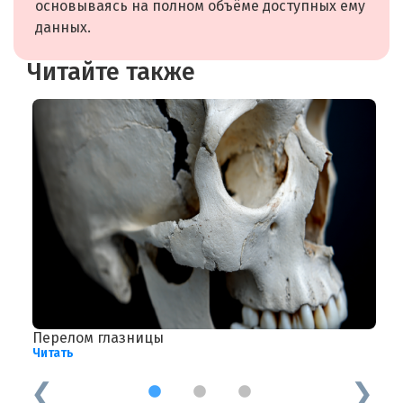
основываясь на полном объёме доступных ему
данных.
Читайте также
Перелом глазницы
Ц
Читать
Ч
1
2
3