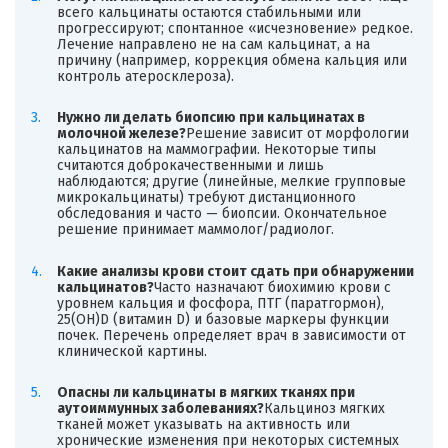
всего кальцинаты остаются стабильными или
прогрессируют; спонтанное «исчезновение» редкое.
Лечение направлено не на сам кальцинат, а на
причину (например, коррекция обмена кальция или
контроль атеросклероза).
Нужно ли делать биопсию при кальцинатах в
молочной железе?
Решение зависит от морфологии
кальцинатов на маммографии. Некоторые типы
считаются доброкачественными и лишь
наблюдаются; другие (линейные, мелкие групповые
микрокальцинаты) требуют дистанционного
обследования и часто — биопсии. Окончательное
решение принимает маммолог/радиолог.
Какие анализы крови стоит сдать при обнаружении
кальцинатов?
Часто назначают биохимию крови с
уровнем кальция и фосфора, ПТГ (паратгормон),
25(OH)D (витамин D) и базовые маркеры функции
почек. Перечень определяет врач в зависимости от
клинической картины.
Опасны ли кальцинаты в мягких тканях при
аутоиммунных заболеваниях?
Кальциноз мягких
тканей может указывать на активность или
хронические изменения при некоторых системных