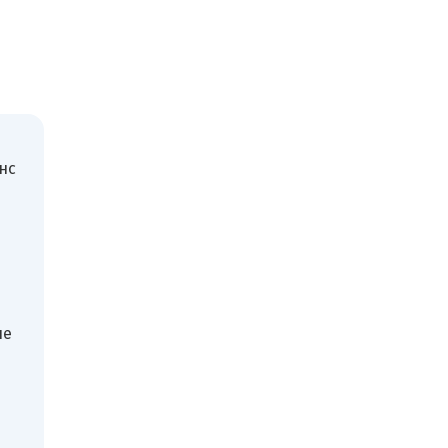
нс
ые