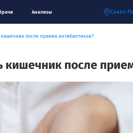
Санкт-П
Врачи
Анализы
 кишечник после приема антибиотиков?
Запишитесь на консультацию к
специалисту
ь кишечник после прие
Ваше имя:*
Ваш телефон:*
Ваш e-mail:*