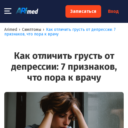
×
Записаться
Вход
Запишитесь на консультацию к
Arimed
›
Симптомы
›
Как отличить грусть от депрессии: 7
признаков, что пора к врачу
специалисту
Ваше имя:*
Как отличить грусть от
депрессии: 7 признаков,
Ваш телефон:*
что пора к врачу
Ваш e-mail:*
Я согласен на
обработку моих персональных данных