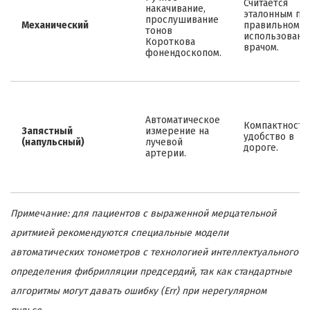
Считается
накачивание,
эталонным пр
прослушивание
Механический
правильном
тонов
использовани
Короткова
врачом.
фонендоскопом.
Автоматическое
Компактность
Запястный
измерение на
удобство в
(напульсный)
лучевой
дороге.
артерии.
Примечание: для пациентов с выраженной мерцательной
аритмией рекомендуются специальные модели
автоматических тонометров с технологией интеллектуального
определения фибрилляции предсердий, так как стандартные
алгоритмы могут давать ошибку (Err) при нерегулярном