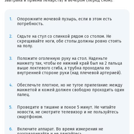
завтрака и приема лекарств) и вечером (перед сном).
Опорожните мочевой пузырь, если в этом есть
потребность.
Сядьте на стул со спинкой рядом со столом. Не
скрещивайте ноги, обе стопы должны ровно стоять
на полу.
Положите оголенную руку на стол. Наденьте
манжету так, чтобы ее нижний край был на 2 пальца
выше локтевого сгиба, а трубка проходила по
внутренней стороне руки (над плечевой артерией).
Обеспечьте плотное, но не тугое прилегание: между
манжетой и кожей должен свободно проходить один
палец.
Проведите в тишине и покое 5 минут. Не читайте
новости, не смотрите телевизор и не пользуйтесь
смартфоном.
Включите аппарат. Во время измерения не
разговаривайте и не двигайтесь.