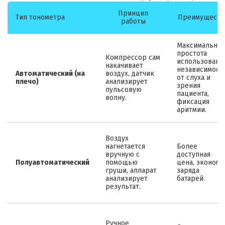
Принцип
Тип тонометра
Преимуществ
работы
Максимальная
простота
Компрессор сам
использования
накачивает
независимост
Автоматический (на
воздух, датчик
от слуха и
плечо)
анализирует
зрения
пульсовую
пациента,
волну.
фиксация
аритмии.
Воздух
нагнетается
Более
вручную с
доступная
Полуавтоматический
помощью
цена, экономи
груши, аппарат
заряда
анализирует
батарей.
результат.
Ручное