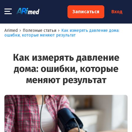
×
Записаться
Вход
Запишитесь на консультацию к
Arimed
›
Полезные статьи
›
Как измерять давление дома:
ошибки, которые меняют результат
специалисту
Ваше имя:*
Как измерять давление
дома: ошибки, которые
Ваш телефон:*
меняют результат
Ваш e-mail:*
Я согласен на
обработку моих персональных данных