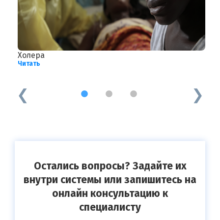
Холера
С
Читать
о
Ч
1
2
3
Остались вопросы? Задайте их
внутри системы или запишитесь на
онлайн консультацию к
специалисту