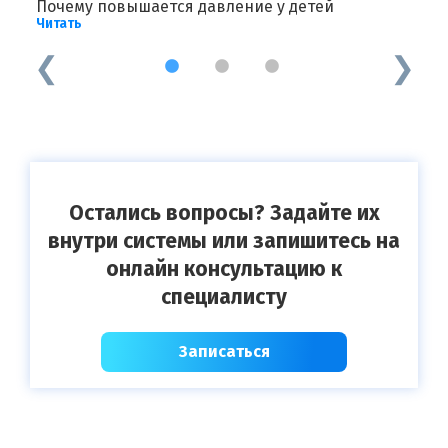
Почему повышается давление у детей
З
Читать
Ч
1
2
3
Остались вопросы? Задайте их
внутри системы или запишитесь на
онлайн консультацию к
специалисту
Записаться