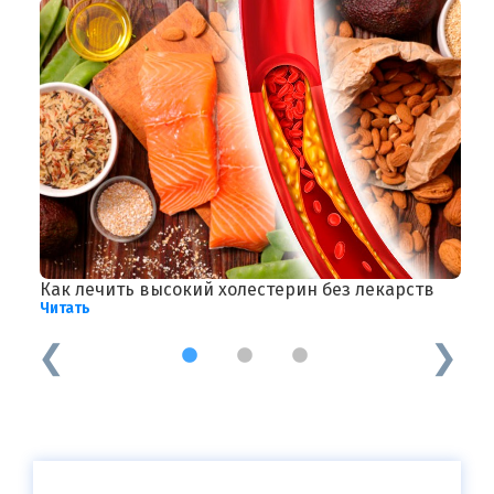
Как лечить высокий холестерин без лекарств
С
Читать
Ч
1
2
3