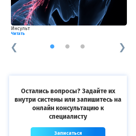
Инсульт
З
Читать
Ч
1
2
3
Остались вопросы? Задайте их
внутри системы или запишитесь на
онлайн консультацию к
специалисту
Записаться