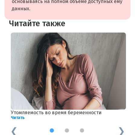
основываясь на полном объёме доступных ему
данных.
Читайте также
Утомляемость во время беременности
Б
Читать
Ч
1
2
3