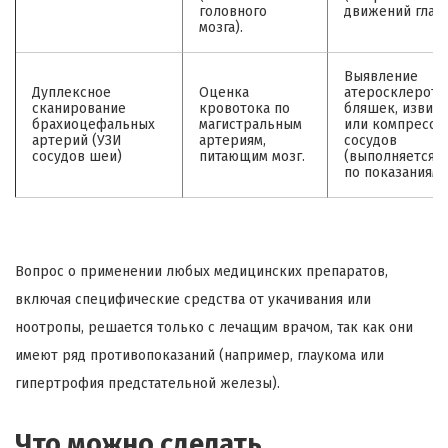
головного
движений глаз)
мозга).
Выявление
Дуплексное
Оценка
атеросклероти
сканирование
кровотока по
бляшек, извит
брахиоцефальных
магистральным
или компресси
артерий (УЗИ
артериям,
сосудов
сосудов шеи)
питающим мозг.
(выполняется с
по показаниям)
Вопрос о применении любых медицинских препаратов,
включая специфические средства от укачивания или
ноотропы, решается только с лечащим врачом, так как они
имеют ряд противопоказаний (например, глаукома или
гипертрофия предстательной железы).
Что можно сделать