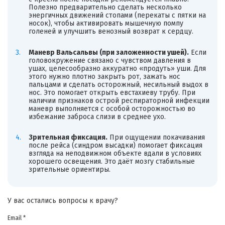
Полезно предварительно сделать несколько
энергичных движений стопами (перекаты с пятки на
носок), чтобы активировать мышечную помпу
голеней и улучшить венозный возврат к сердцу.
Маневр Вальсальвы (при заложенности ушей).
Если
головокружение связано с чувством давления в
ушах, целесообразно аккуратно «продуть» уши. Для
этого нужно плотно закрыть рот, зажать нос
пальцами и сделать осторожный, несильный выдох в
нос. Это помогает открыть евстахиеву трубу. При
наличии признаков острой респираторной инфекции
маневр выполняется с особой осторожностью во
избежание заброса слизи в среднее ухо.
Зрительная фиксация.
При ощущении покачивания
после рейса (синдром высадки) помогает фиксация
взгляда на неподвижном объекте вдали в условиях
хорошего освещения. Это даёт мозгу стабильные
зрительные ориентиры.
У вас остались вопросы к врачу?
Email *