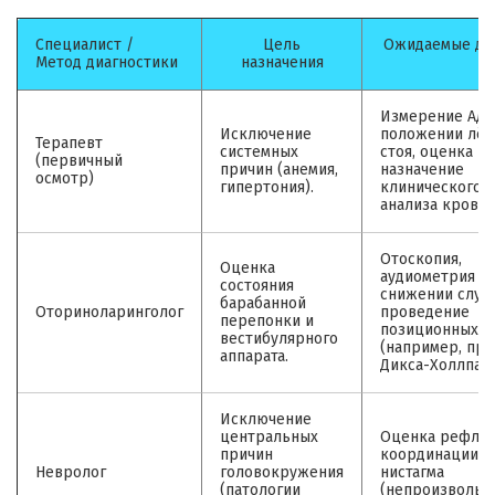
Специалист /
Цель
Ожидаемые де
Метод диагностики
назначения
Измерение АД 
Исключение
положении лёж
Терапевт
системных
стоя, оценка пу
(первичный
причин (анемия,
назначение
осмотр)
гипертония).
клинического
анализа крови.
Отоскопия,
Оценка
аудиометрия (
состояния
снижении слуха
барабанной
Оториноларинголог
проведение
перепонки и
позиционных п
вестибулярного
(например, про
аппарата.
Дикса-Холлпайк
Исключение
центральных
Оценка рефлек
причин
координации,
Невролог
головокружения
нистагма
(патологии
(непроизвольн