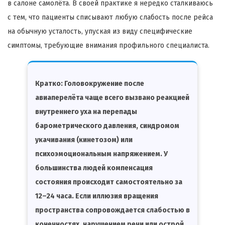
в салоне самолёта. В своей практике я нередко сталкиваюсь
с тем, что пациенты списывают любую слабость после рейса
на обычную усталость, упуская из виду специфические
симптомы, требующие внимания профильного специалиста.
Кратко:
Головокружение после
авиаперелёта чаще всего вызвано реакцией
внутреннего уха на перепады
барометрического давления, синдромом
укачивания (кинетозом) или
психоэмоциональным напряжением. У
большинства людей компенсация
состояния происходит самостоятельно за
12–24 часа. Если иллюзия вращения
пространства сопровождается слабостью в
конечностях, нарушением речи или острой