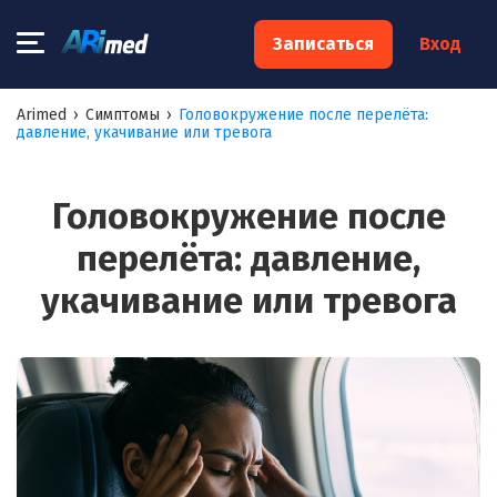
×
Записаться
Вход
Запишитесь на консультацию к
Arimed
›
Симптомы
›
Головокружение после перелёта:
давление, укачивание или тревога
специалисту
Ваше имя:*
Головокружение после
перелёта: давление,
Ваш телефон:*
укачивание или тревога
Ваш e-mail:*
Я согласен на
обработку моих персональных данных