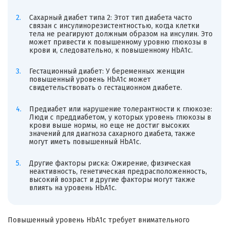
Сахарный диабет типа 2: Этот тип диабета часто
связан с инсулинорезистентностью, когда клетки
тела не реагируют должным образом на инсулин. Это
может привести к повышенному уровню глюкозы в
крови и, следовательно, к повышенному HbA1c.
Гестационный диабет: У беременных женщин
повышенный уровень HbA1c может
свидетельствовать о гестационном диабете.
Предиабет или нарушение толерантности к глюкозе:
Люди с преддиабетом, у которых уровень глюкозы в
крови выше нормы, но еще не достиг высоких
значений для диагноза сахарного диабета, также
могут иметь повышенный HbA1c.
Другие факторы риска: Ожирение, физическая
неактивность, генетическая предрасположенность,
высокий возраст и другие факторы могут также
влиять на уровень HbA1c.
Повышенный уровень HbA1c требует внимательного