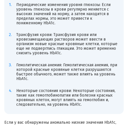
Периодические изменения уровня глюкозы: Если
уровень глюкозы в крови регулярно меняется с
высоких значений на норму, а затем находится в
пределах нормы, это может привести к
пониженному HbA1c.
Трансфузия крови: Трансфузия крови или
кровезамещающих растворов может ввести в
организм новые красные кровяные клетки, которые
еще не подверглись гликации. Это может временно
снизить уровень HbA1c.
Гемолитическая анемия: Гемолитическая анемия, при
которой красные кровяные клетки разрушаются
быстрее обычного, может также влиять на уровень
HbA1c.
Некоторые состояния крови: Некоторые состояния,
такие как гемоглобинопатии или болезни красных
кровяных клеток, могут влиять на гемоглобин и,
следовательно, на уровень HbA1c.
Если у вас обнаружены аномально низкие значения HbA1c,