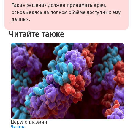
Такие решения должен принимать врач,
основываясь на полном объёме доступных ему
данных.
Читайте также
Церулоплазмин
Х
Читать
Ч