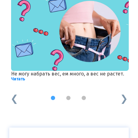
Не могу набрать вес, ем много, а вес не растет.
Г
Читать
т
Ч
1
2
3