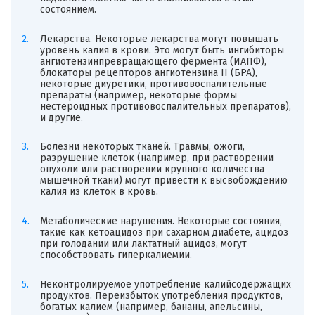
состоянием.
Лекарства. Некоторые лекарства могут повышать
уровень калия в крови. Это могут быть ингибиторы
ангиотензинпревращающего фермента (ИАПФ),
блокаторы рецепторов ангиотензина II (БРА),
некоторые диуретики, противовоспалительные
препараты (например, некоторые формы
нестероидных противовоспалительных препаратов),
и другие.
Болезни некоторых тканей. Травмы, ожоги,
разрушение клеток (например, при растворении
опухоли или растворении крупного количества
мышечной ткани) могут привести к высвобождению
калия из клеток в кровь.
Метаболические нарушения. Некоторые состояния,
такие как кетоацидоз при сахарном диабете, ацидоз
при голодании или лактатный ацидоз, могут
способствовать гиперкалиемии.
Неконтролируемое употребление калийсодержащих
продуктов. Переизбыток употребления продуктов,
богатых калием (например, бананы, апельсины,