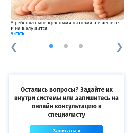
У ребенка сыпь красными пятнами, не чешется
И
и не шелушится
ч
Читать
Ч
1
2
3
Остались вопросы? Задайте их
внутри системы или запишитесь на
онлайн консультацию к
специалисту
Записаться