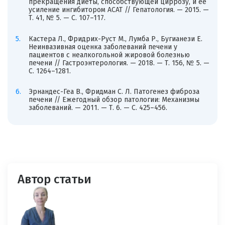
прекращения диеты, способствующей циррозу, и ее
усиление ингибитором ACAT // Гепатология. — 2015. —
Т. 41, № 5. — С. 107–117.
Кастера Л., Фридрих-Руст М., Лумба Р., Бугианези Е.
Неинвазивная оценка заболеваний печени у
пациентов с неалкогольной жировой болезнью
печени // Гастроэнтерология. — 2018. — Т. 156, № 5. —
С. 1264–1281.
Эрнандес-Геа В., Фридман С. Л. Патогенез фиброза
печени // Ежегодный обзор патологии: Механизмы
заболеваний. — 2011. — Т. 6. — С. 425–456.
Автор статьи