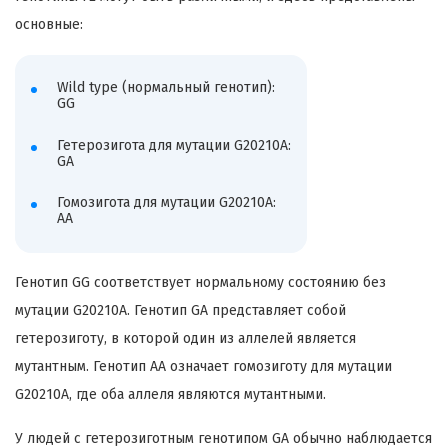
основные:
Wild type (нормальный генотип):
GG
Гетерозигота для мутации G20210A:
GA
Гомозигота для мутации G20210A:
AA
Генотип GG соответствует нормальному состоянию без
мутации G20210A. Генотип GA представляет собой
гетерозиготу, в которой один из аллелей является
мутантным. Генотип AA означает гомозиготу для мутации
G20210A, где оба аллеля являются мутантными.
У людей с гетерозиготным генотипом GA обычно наблюдается