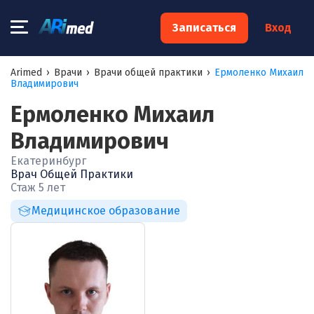
×
Записаться
Вход
Запишитесь на консультацию к
Arimed
›
Врачи
›
Врачи общей практики
›
Ермоленко Михаил
Владимирович
специалисту
Ермоленко Михаил
Ваше имя:*
Владимирович
Екатеринбург
Ваш телефон:*
Врач Общей Практики
Стаж 5 лет
Медицинское образование
Ваш e-mail:*
Я согласен на
обработку моих персональных данных