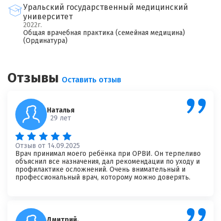
Уральский государственный медицинский
университет
2022г.
Общая врачебная практика (семейная медицина)
×
(Ординатура)
Оставить свой отзыв
Имя
Отзывы
Оставить отзыв
Ваш возраст
Наталья
29 лет
Ваша оценка врачу
*
Отзыв от 14.09.2025
×
Врач принимал моего ребёнка при ОРВИ. Он терпеливо
объяснил все назначения, дал рекомендации по уходу и
профилактике осложнений. Очень внимательный и
Отзыв о враче
*
Спасибо, ваш отзыв на рассмотрении!
профессиональный врач, которому можно доверять.
Дмитрий.