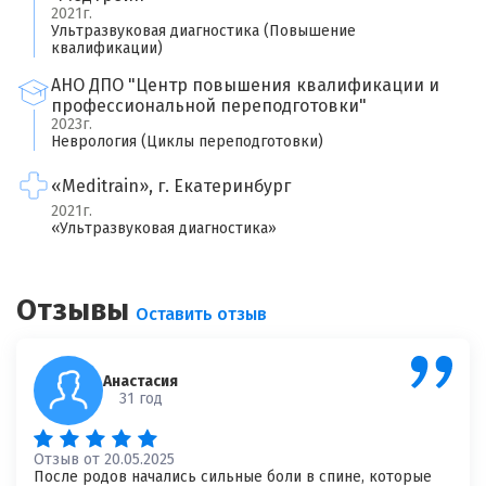
2021г.
Имя
Ультразвуковая диагностика (Повышение
квалификации)
АНО ДПО "Центр повышения квалификации и
Ваш возраст
профессиональной переподготовки"
2023г.
Неврология (Циклы переподготовки)
Ваша оценка врачу
*
«Meditrain», г. Екатеринбург
×
2021г.
«Ультразвуковая диагностика»
Отзыв о враче
*
Спасибо, ваш отзыв на рассмотрении!
Отзывы
Оставить отзыв
Анастасия
31 год
Отзыв от 20.05.2025
После родов начались сильные боли в спине, которые
Я согласен на
обработку моих персональных данных