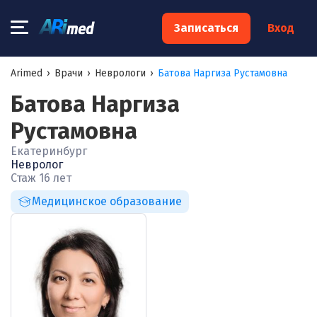
×
Записаться
Вход
Запишитесь на консультацию к
Arimed
›
Врачи
›
Неврологи
›
Батова Наргиза Рустамовна
специалисту
Батова Наргиза
Ваше имя:*
Рустамовна
Екатеринбург
Невролог
Ваш телефон:*
Стаж 16 лет
Медицинское образование
Ваш e-mail:*
Я согласен на
обработку моих персональных данных