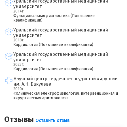
Уральский государственный медицинский
университет
2014г.
×
Функциональная диагностика (Повышение
Оставить свой отзыв
квалификации)
Уральский государственный медицинский
Имя
университет
2018г.
Кардиология (Повышение квалификации)
Уральский государственный медицинский
Ваш возраст
университет
2023г.
Кардиология (Повышение квалификации)
Ваша оценка врачу
*
Научный центр сердечно-сосудистой хирургии
×
им. А.Н. Бакулева
2010г.
«Клиническая электрофизиология, интервенционная и
Отзыв о враче
*
Спасибо, ваш отзыв на рассмотрении!
хирургическая аритмология»
Отзывы
Оставить отзыв