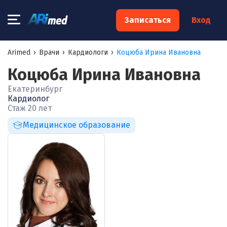
×
Записаться
Вход
Запишитесь на консультацию к
Arimed
›
Врачи
›
Кардиологи
›
Коцюба Ирина Ивановна
специалисту
Коцюба Ирина Ивановна
Ваше имя:*
Екатеринбург
Кардиолог
Стаж 20 лет
Ваш телефон:*
Медицинское образование
Ваш e-mail:*
Я согласен на
обработку моих персональных данных