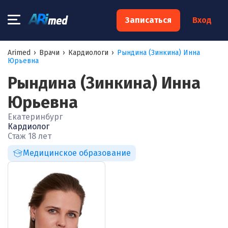
×
Записаться
Вход
Запишитесь на консультацию к
Arimed
›
Врачи
›
Кардиологи
›
Рындина (Зинкина) Инна
Юрьевна
специалисту
Рындина (Зинкина) Инна
Ваше имя:*
Юрьевна
Екатеринбург
Ваш телефон:*
Кардиолог
Стаж 18 лет
Медицинское образование
Ваш e-mail:*
Я согласен на
обработку моих персональных данных