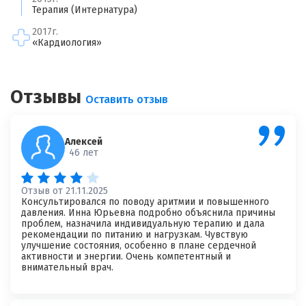
×
Терапия (Интернатура)
Отзыв о враче
*
Спасибо, ваш отзыв на рассмотрении!
2017г.
«Кардиология»
Отзывы
Оставить отзыв
Алексей
46 лет
Я согласен на
обработку моих персональных данных
Отзыв от 21.11.2025
Консультировался по поводу аритмии и повышенного
давления. Инна Юрьевна подробно объяснила причины
проблем, назначила индивидуальную терапию и дала
рекомендации по питанию и нагрузкам. Чувствую
улучшение состояния, особенно в плане сердечной
активности и энергии. Очень компетентный и
внимательный врач.