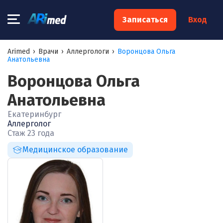
×
Записаться
Вход
Запишитесь на консультацию к
Arimed
›
Врачи
›
Аллергологи
›
Воронцова Ольга
Анатольевна
специалисту
Воронцова Ольга
Ваше имя:*
Анатольевна
Екатеринбург
Ваш телефон:*
Аллерголог
Стаж 23 года
Медицинское образование
Ваш e-mail:*
Я согласен на
обработку моих персональных данных