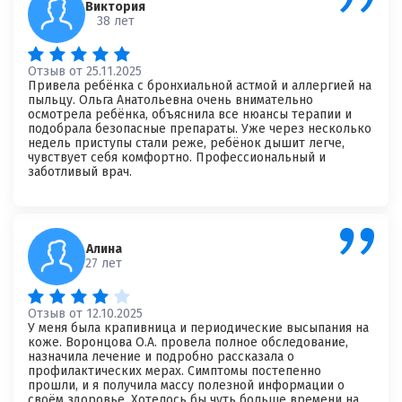
Виктория
38 лет
Ваша оценка врачу
*
×
Отзыв от 25.11.2025
Привела ребёнка с бронхиальной астмой и аллергией на
Отзыв о враче
*
Спасибо, ваш отзыв на рассмотрении!
пыльцу. Ольга Анатольевна очень внимательно
осмотрела ребёнка, объяснила все нюансы терапии и
подобрала безопасные препараты. Уже через несколько
недель приступы стали реже, ребёнок дышит легче,
чувствует себя комфортно. Профессиональный и
заботливый врач.
Алина
27 лет
Я согласен на
обработку моих персональных данных
Отзыв от 12.10.2025
У меня была крапивница и периодические высыпания на
коже. Воронцова О.А. провела полное обследование,
назначила лечение и подробно рассказала о
профилактических мерах. Симптомы постепенно
прошли, и я получила массу полезной информации о
своём здоровье. Хотелось бы чуть больше времени на